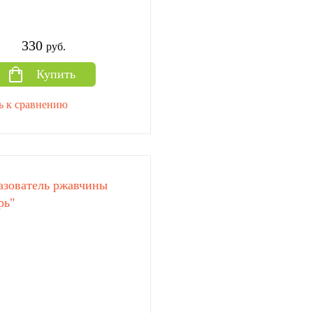
330
руб.
Купить
ь к сравнению
азователь ржавчины
рь"