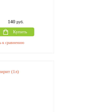
140
руб.
Купить
ь к сравнению
ирит (1л)