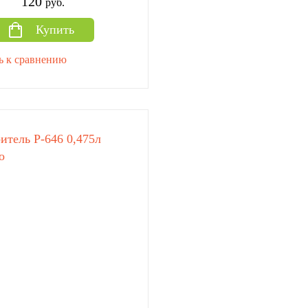
120
руб.
Купить
ь к сравнению
итель Р-646 0,475л
о