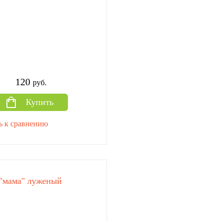
120
руб.
Купить
ь к сравнению
 "мама" луженый