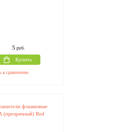
5
руб.
Купить
ь к сравнению
ранители флажковые
A (прозрачный) Red