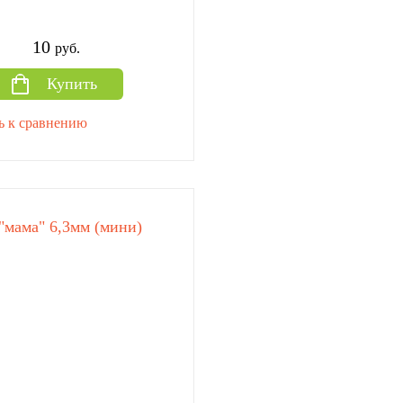
10
руб.
Купить
ь к сравнению
"мама" 6,3мм (мини)