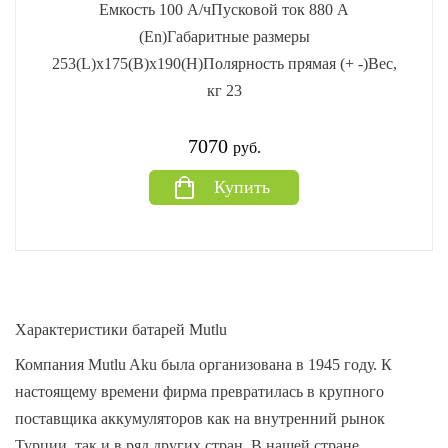
Емкость 100 А/чПусковой ток 880 А
(En)Габаритные размеры
253(L)x175(B)x190(H)Полярность прямая (+ -)Вес,
кг 23
7070
руб.
Купить
Характеристики батарей Mutlu
Компания Mutlu Aku была организована в 1945 году. К
настоящему времени фирма превратилась в крупного
поставщика аккумуляторов как на внутренний рынок
Турции, так и в ряд других стран.
В нашей стране