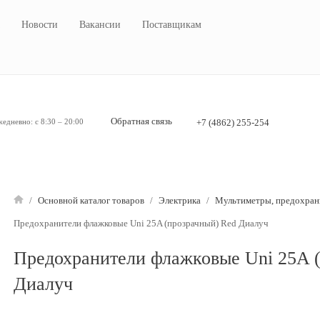
Новости
Вакансии
Поставщикам
Обратная связь
едневно: с 8:30 – 20:00
+7 (4862) 255-254
/
Основной каталог товаров
/
Электрика
/
Мультиметры, предохрани
Предохранители флажковые Uni 25A (прозрачный) Red Диалуч
Предохранители флажковые Uni 25A 
Диалуч