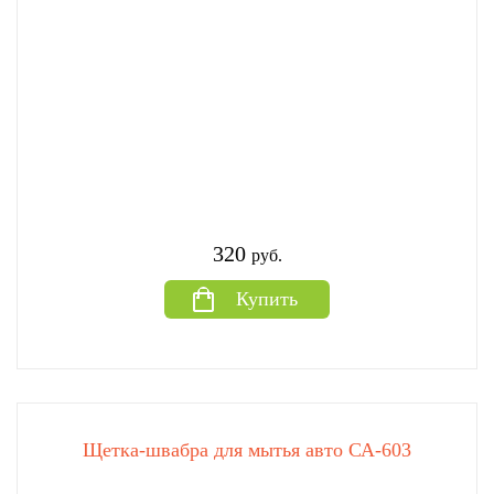
320
руб.
Купить
Щетка-швабра для мытья авто СА-603