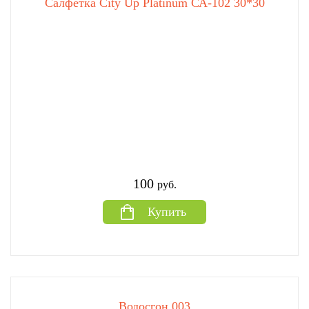
Салфетка City Up Platinum СА-102 30*30
100
руб.
Купить
Водосгон 003