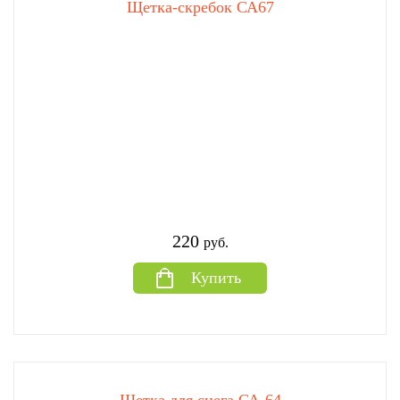
Щетка-скребок СА67
220
руб.
Купить