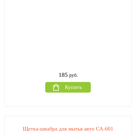
185
руб.
Купить
Щетка-швабра для мытья авто СА-601