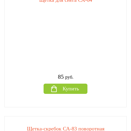
Щетка для снега СА-64
85
руб.
Купить
Щетка-скребок СА-83 поворотная