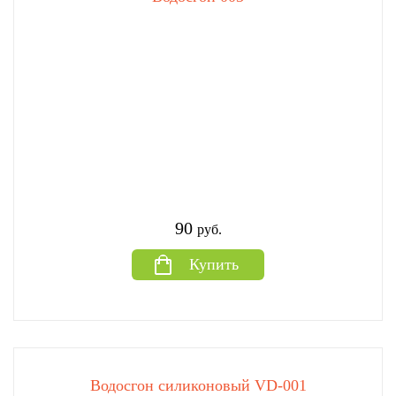
90
руб.
Купить
Водосгон силиконовый VD-001