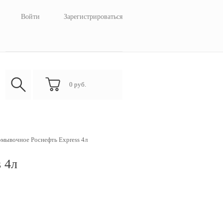
Войти
Зарегистрироваться
0
руб.
мывочное Роснефть Express 4л
 4л