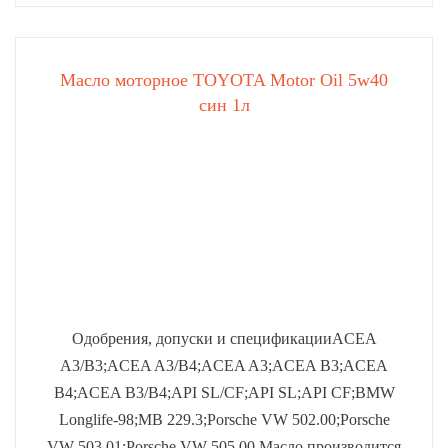
Масло моторное TOYOTA Motor Oil 5w40
син 1л
Одобрения, допуски и спецификацииACEA
A3/B3;ACEA A3/B4;ACEA A3;ACEA B3;ACEA
B4;ACEA B3/B4;API SL/CF;API SL;API CF;BMW
Longlife-98;MB 229.3;Porsche VW 502.00;Porsche
VW 503.01;Porsche VW 505.00.Масло производится