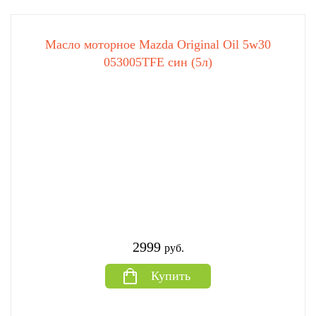
Масло моторное Mazda Original Oil 5w30
053005TFE син (5л)
2999
руб.
Купить