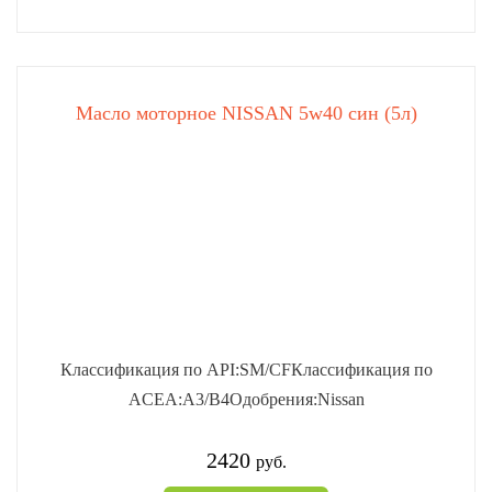
Масло моторное NISSAN 5w40 син (5л)
Классификация по API:SM/CFКлассификация по
ACEA:A3/B4Одобрения:Nissan
2420
руб.