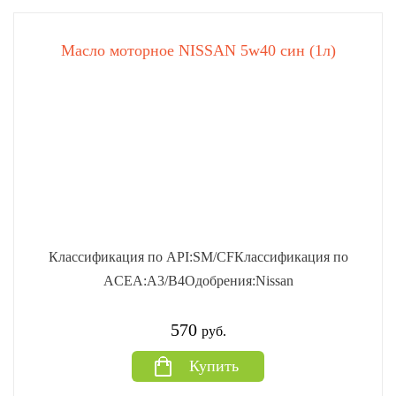
Масло моторное NISSAN 5w40 син (1л)
Классификация по API:SM/CFКлассификация по
ACEA:A3/B4Одобрения:Nissan
570
руб.
Купить