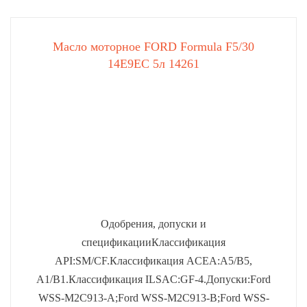
Масло моторное FORD Formula F5/30
14E9EC 5л 14261
Одобрения, допуски и
спецификацииКлассификация
API:SM/CF.Классификация ACEA:A5/B5,
A1/B1.Классификация ILSAC:GF-4.Допуски:Ford
WSS-M2C913-A;Ford WSS-M2C913-B;Ford WSS-