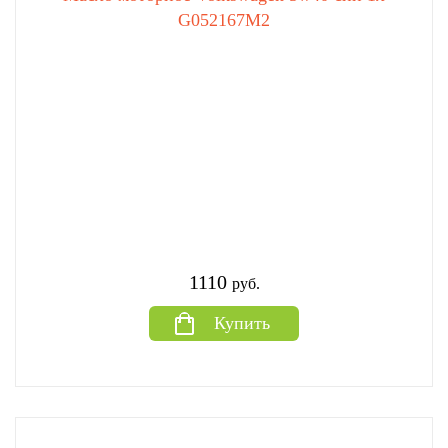
G052167M2
1110
руб.
Купить