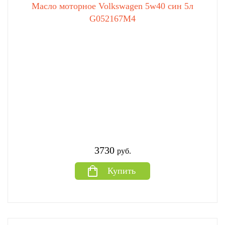
Масло моторное Volkswagen 5w40 син 5л
G052167M4
3730
руб.
Купить