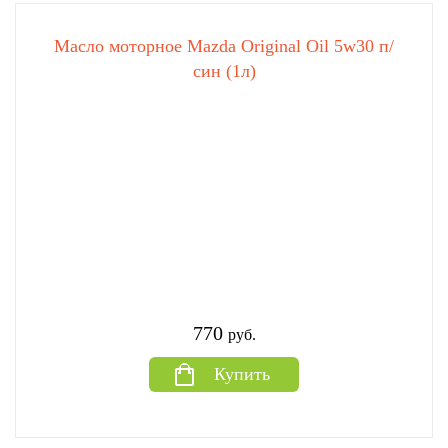
Масло моторное Mazda Original Oil 5w30 п/
син (1л)
770
руб.
Купить