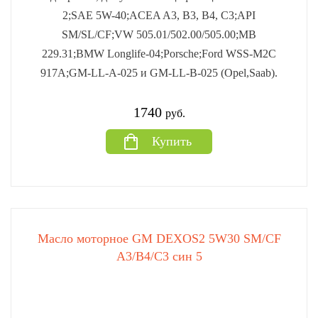
2;SAE 5W-40;ACEA A3, B3, B4, C3;API
SM/SL/CF;VW 505.01/502.00/505.00;MB
229.31;BMW Longlife-04;Porsche;Ford WSS-M2C
917A;GM-LL-A-025 и GM-LL-B-025 (Opel,Saab).
1740
руб.
Купить
Масло моторное GM DEXOS2 5W30 SM/CF
A3/B4/C3 син 5