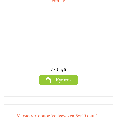
син 1л
770
руб.
Купить
Масло моторное Volkswagen 5w40 син 1л