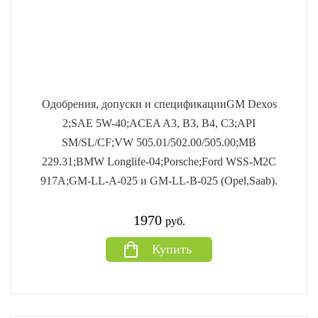
Одобрения, допуски и спецификацииGM Dexos
2;SAE 5W-40;ACEA A3, B3, B4, C3;API
SM/SL/CF;VW 505.01/502.00/505.00;MB
229.31;BMW Longlife-04;Porsche;Ford WSS-M2C
917A;GM-LL-A-025 и GM-LL-B-025 (Opel,Saab).
1970
руб.
Купить