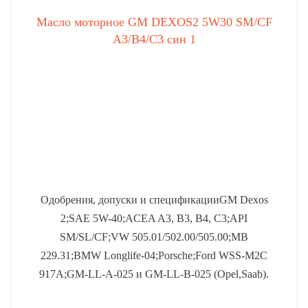
Масло моторное GM DEXOS2 5W30 SM/CF
A3/B4/C3 син 1
Одобрения, допуски и спецификацииGM Dexos
2;SAE 5W-40;ACEA A3, B3, B4, C3;API
SM/SL/CF;VW 505.01/502.00/505.00;MB
229.31;BMW Longlife-04;Porsche;Ford WSS-M2C
917A;GM-LL-A-025 и GM-LL-B-025 (Opel,Saab).