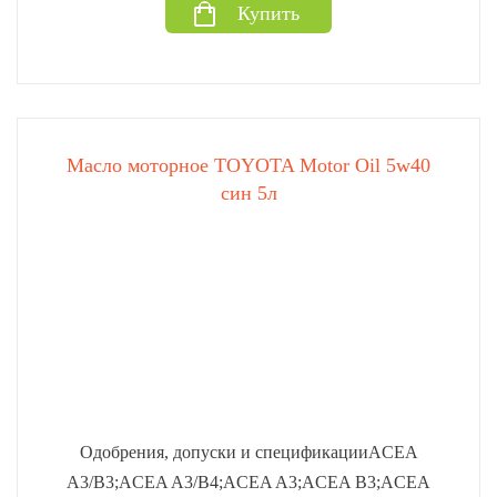
Купить
Масло моторное TOYOTA Motor Oil 5w40
син 5л
Одобрения, допуски и спецификацииACEA
A3/B3;ACEA A3/B4;ACEA A3;ACEA B3;ACEA