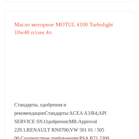
Масло моторное MOTUL 4100 Turbolight
10w40 п/син 4л
Стандарты, одобрения и
рекомендацииСтандарты:ACEA A3/B4;API
SERVICE SN.Одобрения:MB-Approval
229.1;RENAULT RN0700;VW 501 01 / 505
00.Соответствие требованиям:PSA B71 2300.