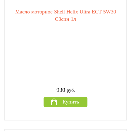
Масло моторное Shell Helix Ultra ECT 5W30
C3син 1л
930
руб.
Купить